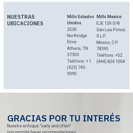
NUESTRAS
Mills Estados
Mills Mexico
UBICACIONES
Unidos
EJE 126 S/N
2530
San Luis Potosí,
Northridge
S.L.P.
Drive
Mexico, C.P.
Athens, TN
78395
37303
Teléfono: +52
Teléfono: + 1
(444) 824 1004
(423) 745-
9090
GRACIAS POR TU INTERÉS
Nuestro enfoque “early and often”
nos permite hacer recomendaciones